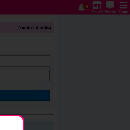
00
Marché
Message
Menus
Nombre d'utilisateurs par pays: Émirats arabes unis(2) | É